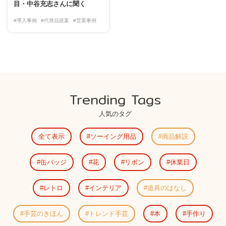
目・中谷充志さんに聞く
#導入事例
#代替品提案
#営業事例
Trending Tags
人気のタグ
全て表示
ソーイング用品
商品解説
缶バッジ
花
リボン
休業日
レトロ
インテリア
道具のはなし
手芸のきほん
トレンド手芸
本
手作り