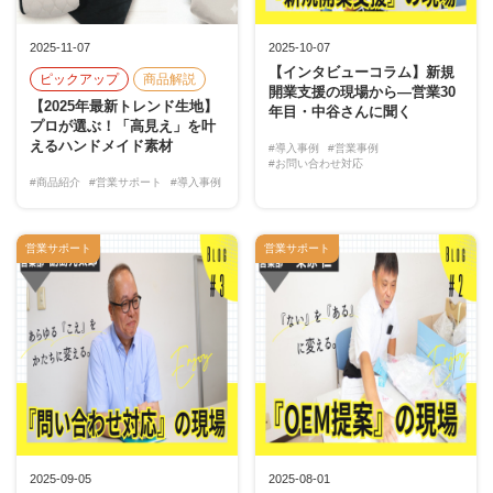
2025-11-07
2025-10-07
【インタビューコラム】新規
ピックアップ
商品解説
開業支援の現場から―営業30
【2025年最新トレンド生地】
年目・中谷さんに聞く
プロが選ぶ！「高見え」を叶
えるハンドメイド素材
#導入事例
#営業事例
#お問い合わせ対応
#商品紹介
#営業サポート
#導入事例
営業サポート
営業サポート
2025-09-05
2025-08-01