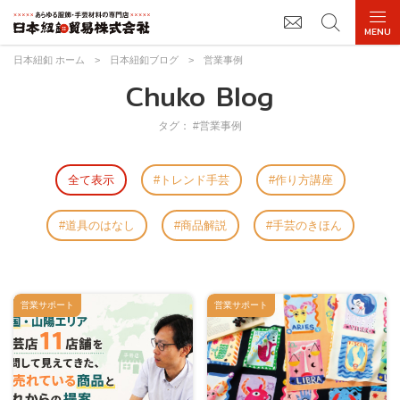
日本紐釦 ホーム
>
日本紐釦ブログ
>
営業事例
Chuko Blog
タグ： #営業事例
全て表示
トレンド手芸
作り方講座
道具のはなし
商品解説
手芸のきほん
営業サポート
営業サポート