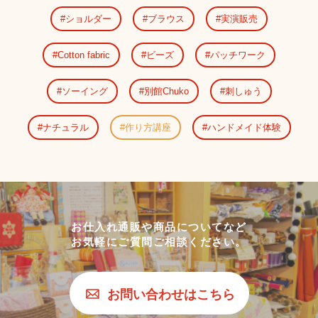
ショルダー
ブラウス
実演販売
Cotton fabric
ビーズ
パッチワーク
ソーイング
別館Chuko
刺しゅう
ナチュラル
作り方講座
ハンドメイド体験
お仕入れ通販や商品についてなど
お気軽にご質問ご相談ください。
お問い合わせはこちら