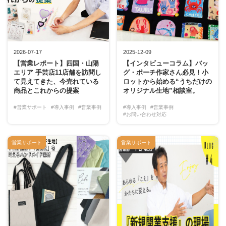
2026-07-17
2025-12-09
【営業レポート】四国・山陽
【インタビューコラム】バッ
エリア 手芸店11店舗を訪問し
グ・ポーチ作家さん必見！小
て見えてきた、今売れている
ロットから始める“うちだけの
商品とこれからの提案
オリジナル生地”相談室。
#営業サポート
#導入事例
#営業事例
#導入事例
#営業事例
#お問い合わせ対応
営業サポート
営業サポート