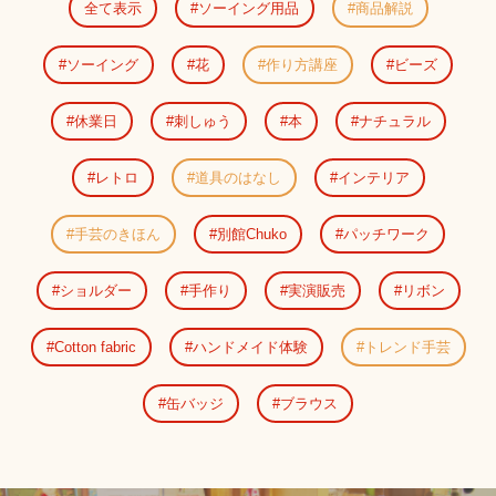
全て表示
ソーイング用品
商品解説
ソーイング
花
作り方講座
ビーズ
休業日
刺しゅう
本
ナチュラル
レトロ
道具のはなし
インテリア
手芸のきほん
別館Chuko
パッチワーク
ショルダー
手作り
実演販売
リボン
Cotton fabric
ハンドメイド体験
トレンド手芸
缶バッジ
ブラウス