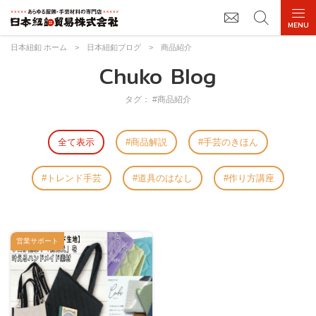
日本紐釦 ホーム
>
日本紐釦ブログ
>
商品紹介
Chuko Blog
タグ： #商品紹介
全て表示
商品解説
手芸のきほん
トレンド手芸
道具のはなし
作り方講座
営業サポート