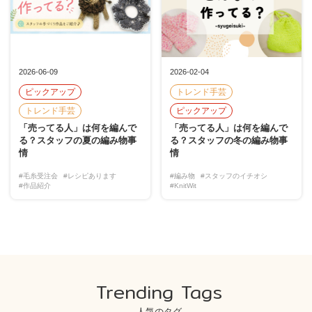
2026-06-09
2026-02-04
ピックアップ
トレンド手芸
トレンド手芸
ピックアップ
「売ってる人」は何を編んで
「売ってる人」は何を編んで
る？スタッフの夏の編み物事
る？スタッフの冬の編み物事
情
情
#毛糸受注会
#レシピあります
#編み物
#スタッフのイチオシ
#作品紹介
#KnitWit
Trending Tags
人気のタグ