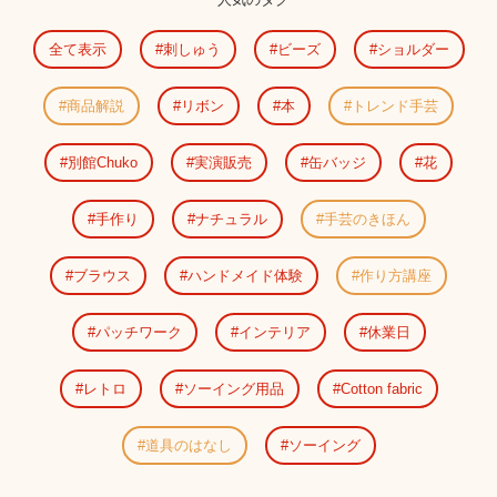
全て表示
刺しゅう
ビーズ
ショルダー
商品解説
リボン
本
トレンド手芸
別館Chuko
実演販売
缶バッジ
花
手作り
ナチュラル
手芸のきほん
ブラウス
ハンドメイド体験
作り方講座
パッチワーク
インテリア
休業日
レトロ
ソーイング用品
Cotton fabric
道具のはなし
ソーイング