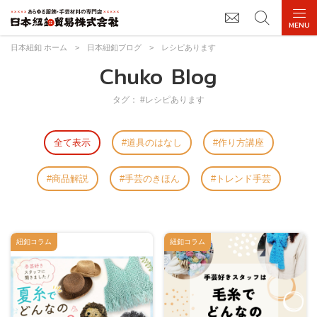
日本紐釦 ホーム
>
日本紐釦ブログ
>
レシピあります
Chuko Blog
タグ： #レシピあります
全て表示
道具のはなし
作り方講座
商品解説
手芸のきほん
トレンド手芸
紐釦コラム
紐釦コラム