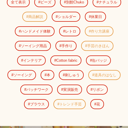
全て表示
ビーズ
別館Chuko
ナチュラル
商品解説
ショルダー
休業日
ハンドメイド体験
レトロ
作り方講座
ソーイング用品
手作り
手芸のきほん
インテリア
Cotton fabric
缶バッジ
ソーイング
本
刺しゅう
道具のはなし
パッチワーク
実演販売
リボン
ブラウス
トレンド手芸
花