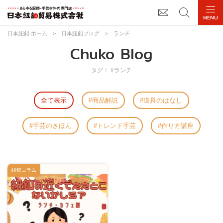
日本紐釦 ホーム
>
日本紐釦ブログ
>
ランチ
Chuko Blog
タグ： #ランチ
全て表示
商品解説
道具のはなし
手芸のきほん
トレンド手芸
作り方講座
紐釦コラム