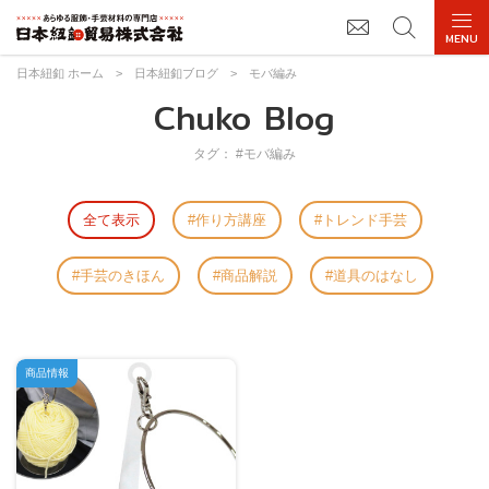
日本紐釦 ホーム
>
日本紐釦ブログ
>
モバ編み
Chuko Blog
タグ： #モバ編み
全て表示
作り方講座
トレンド手芸
手芸のきほん
商品解説
道具のはなし
商品情報