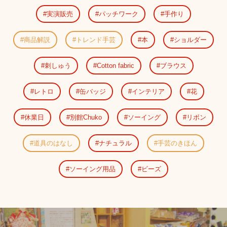
実演販売
パッチワーク
手作り
商品解説
トレンド手芸
本
ショルダー
刺しゅう
Cotton fabric
ブラウス
レトロ
缶バッジ
インテリア
花
休業日
別館Chuko
ソーイング
リボン
道具のはなし
ナチュラル
手芸のきほん
ソーイング用品
ビーズ