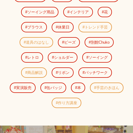
ソーイング用品
インテリア
花
ブラウス
休業日
トレンド手芸
道具のはなし
ビーズ
別館Chuko
レトロ
ショルダー
ソーイング
商品解説
リボン
パッチワーク
実演販売
缶バッジ
本
手芸のきほん
作り方講座