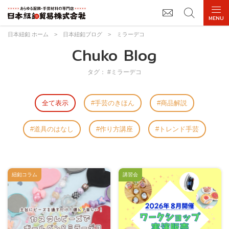
日本紐釦 ホーム
>
日本紐釦ブログ
>
ミラーデコ
Chuko Blog
タグ： #ミラーデコ
全て表示
手芸のきほん
商品解説
道具のはなし
作り方講座
トレンド手芸
紐釦コラム
講習会