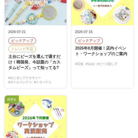
2026-07-21
2026-07-15
ピックアップ
ピックアップ
2026年8月開催！店内イベン
トレンド手芸
ト・ワークショップのご案内
土台にビーズを選んで通すだ
け！韓国発、今話題の「カス
#芯地
#Vario
#ビーズ刺し子
タムビーズ」って知ってる?
#めじるしアクセサリー
#ボールペンデコ
#ミラーデコ
講習会