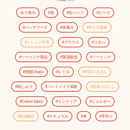
全て表示
花
缶バッジ
ビーズ
パッチワーク
休業日
作り方講座
トレンド手芸
ブラウス
リボン
ソーイング用品
実演販売
ソーイング
別館Chuko
レトロ
手芸のきほん
刺しゅう
ハンドメイド体験
道具のはなし
Cotton fabric
インテリア
ショルダー
商品解説
ナチュラル
本
手作り