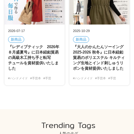
2026-07-17
2025-10-29
新商品
新商品
『レディブティック 2026年
『大人のかんたんソーイング
８月盛夏号』に日本紐釦貿易
2025-2026 秋冬』に日本紐釦
の高級木工持ち手と転写
貿易のポリエステル キルティ
チュールを資材提供いたしま
ング生地とインド刺しゅうリ
した
ボンを資材提供いたしました
#ハンドメイド
#手芸本
#手芸
#ハンドメイド
#手芸本
#手芸
Trending Tags
人気のタグ