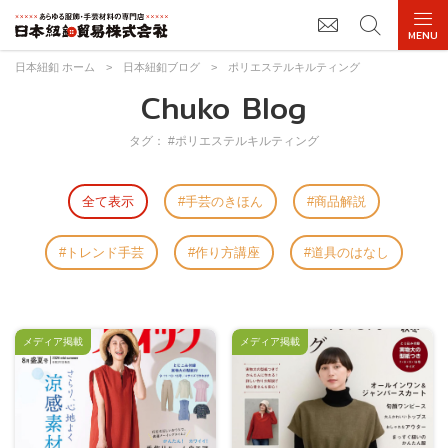
日本紐釦 ホーム
>
日本紐釦ブログ
>
ポリエステルキルティング
Chuko Blog
タグ： #ポリエステルキルティング
全て表示
手芸のきほん
商品解説
トレンド手芸
作り方講座
道具のはなし
メディア掲載
メディア掲載