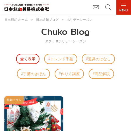
日本紐釦 ホーム
>
日本紐釦ブログ
>
ホリデーシーズン
Chuko Blog
タグ： #ホリデーシーズン
全て表示
トレンド手芸
道具のはなし
手芸のきほん
作り方講座
商品解説
紐釦コラム