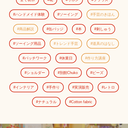
ハンドメイド体験
ソーイング
手芸のきほん
商品解説
缶バッジ
本
刺しゅう
ソーイング用品
トレンド手芸
道具のはなし
パッチワーク
休業日
作り方講座
ショルダー
別館Chuko
ビーズ
インテリア
手作り
実演販売
レトロ
ナチュラル
Cotton fabric