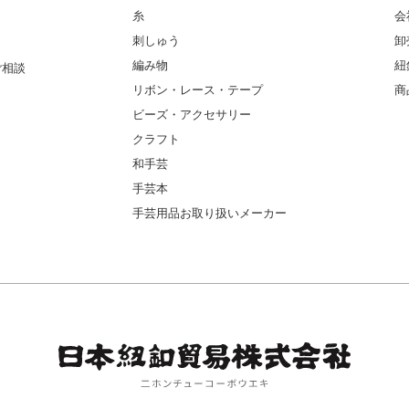
糸
会
刺しゅう
卸
編み物
紐
ご相談
リボン・レース・テープ
商
ビーズ・アクセサリー
クラフト
和手芸
手芸本
手芸用品お取り扱いメーカー