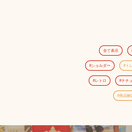
全て表示
ショルダー
ト
レトロ
ナチ
商品解