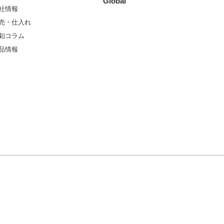
Global
社情報
売・仕入れ
釦コラム
品情報