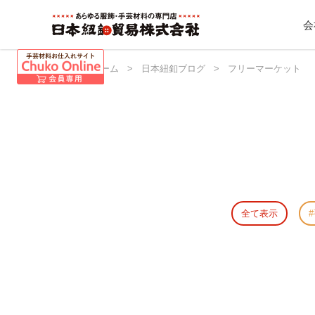
会
日本紐釦 ホーム
>
日本紐釦ブログ
>
フリーマーケット
全て表示