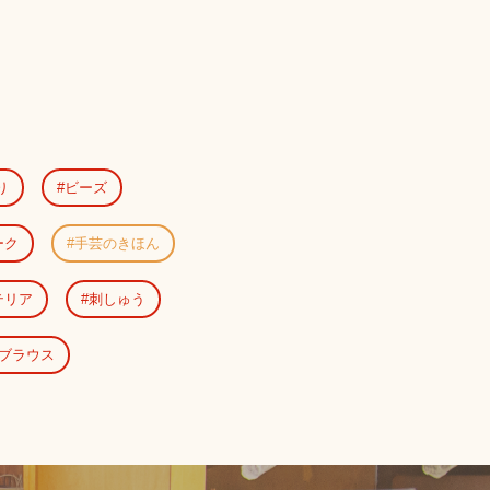
り
ビーズ
ーク
手芸のきほん
テリア
刺しゅう
ブラウス