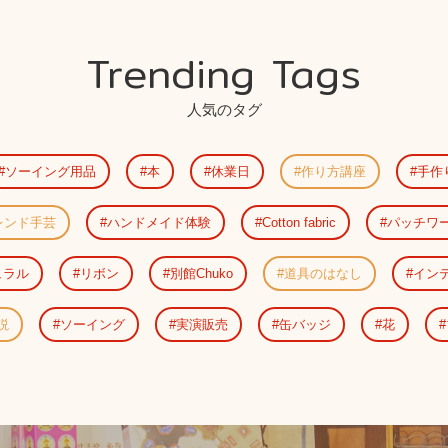
Trending Tags
人気のタグ
ソーイング用品
本
休業日
作り方講座
手作
レンド手芸
ハンドメイド体験
Cotton fabric
パッチワ
ュラル
リボン
別館Chuko
道具のはなし
イン
説
ソーイング
実演販売
缶バッジ
花