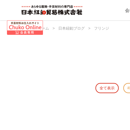
会
日本紐釦 ホーム
>
日本紐釦ブログ
>
フリンジ
全て表示