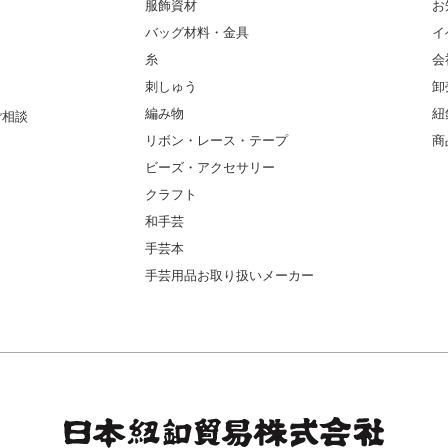
服飾資材
お
バッグ材料・金具
イ
糸
会
刺しゅう
卸
編み物
紐
ご相談
リボン・レース・テープ
商
ビーズ・アクセサリー
クラフト
和手芸
手芸本
手芸用品お取り扱いメーカー