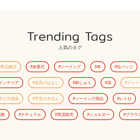
Trending Tags
人気のタグ
商品解説
休業日
ソーイング
本
缶バッジ
インテリア
道具のはなし
刺しゅう
花
トレン
作り方講座
手芸のきほん
ソーイング用品
レトロ
体験
ナチュラル
実演販売
ショルダー
ブラウ