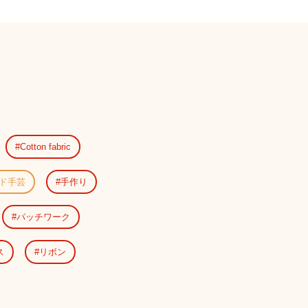
Cotton fabric
ド手芸
手作り
パッチワーク
ス
リボン