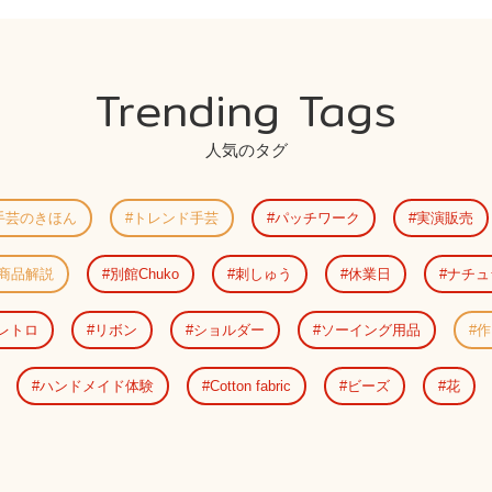
Trending Tags
人気のタグ
手芸のきほん
トレンド手芸
パッチワーク
実演販売
商品解説
別館Chuko
刺しゅう
休業日
ナチュ
レトロ
リボン
ショルダー
ソーイング用品
作
ハンドメイド体験
Cotton fabric
ビーズ
花