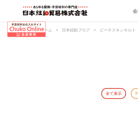
会
日本紐釦 ホーム
>
日本紐釦ブログ
>
ピーチスキンキルト
全て表示