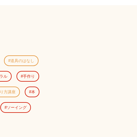
道具のはなし
ラル
手作り
り方講座
本
ソーイング