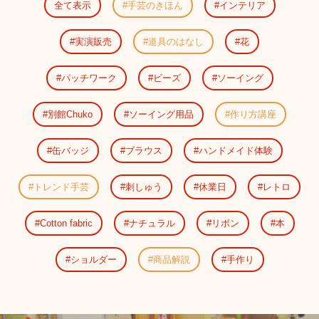
全て表示
手芸のきほん
インテリア
実演販売
道具のはなし
花
パッチワーク
ビーズ
ソーイング
別館Chuko
ソーイング用品
作り方講座
缶バッジ
ブラウス
ハンドメイド体験
トレンド手芸
刺しゅう
休業日
レトロ
Cotton fabric
ナチュラル
リボン
本
ショルダー
商品解説
手作り