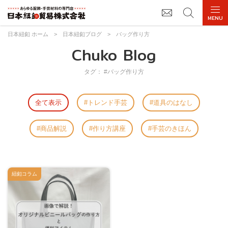
日本紐釦 ホーム
>
日本紐釦ブログ
>
バッグ作り方
Chuko Blog
タグ： #バッグ作り方
全て表示
トレンド手芸
道具のはなし
商品解説
作り方講座
手芸のきほん
紐釦コラム