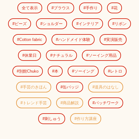
全て表示
ブラウス
手作り
花
ビーズ
ショルダー
インテリア
リボン
Cotton fabric
ハンドメイド体験
実演販売
休業日
ナチュラル
ソーイング用品
別館Chuko
本
ソーイング
レトロ
手芸のきほん
缶バッジ
道具のはなし
トレンド手芸
商品解説
パッチワーク
刺しゅう
作り方講座