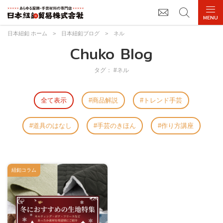
日本紐釦 ホーム
>
日本紐釦ブログ
>
ネル
Chuko Blog
タグ： #ネル
全て表示
商品解説
トレンド手芸
道具のはなし
手芸のきほん
作り方講座
紐釦コラム