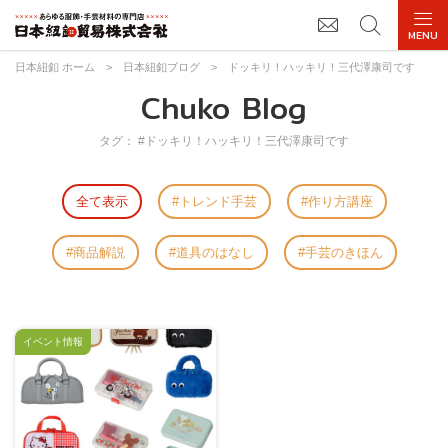
日本紐釦 ホーム
>
日本紐釦ブログ
>
ドッキリ！ハッキリ！三代澤康司です
Chuko Blog
タグ： #ドッキリ！ハッキリ！三代澤康司です
全て表示
トレンド手芸
作り方講座
商品解説
道具のはなし
手芸のきほん
イベント情報