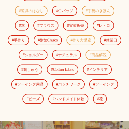
道具のはなし
缶バッジ
手芸のきほん
本
ブラウス
実演販売
レトロ
手作り
別館Chuko
作り方講座
休業日
ショルダー
ナチュラル
商品解説
刺しゅう
Cotton fabric
インテリア
ソーイング用品
パッチワーク
ソーイング
ビーズ
ハンドメイド体験
花