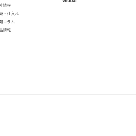
Global
社情報
売・仕入れ
釦コラム
品情報