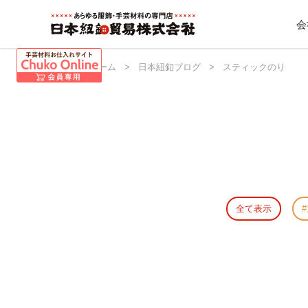
会
日本紐釦 ホーム
>
日本紐釦ブログ
>
スティックのり
全て表示