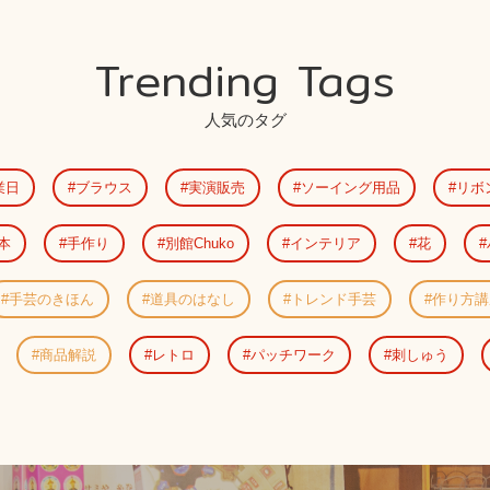
Trending Tags
人気のタグ
業日
ブラウス
実演販売
ソーイング用品
リボ
本
手作り
別館Chuko
インテリア
花
手芸のきほん
道具のはなし
トレンド手芸
作り方講
商品解説
レトロ
パッチワーク
刺しゅう