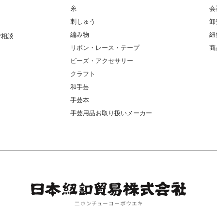
糸
会
刺しゅう
卸
編み物
紐
ご相談
リボン・レース・テープ
商
ビーズ・アクセサリー
クラフト
和手芸
手芸本
手芸用品お取り扱いメーカー