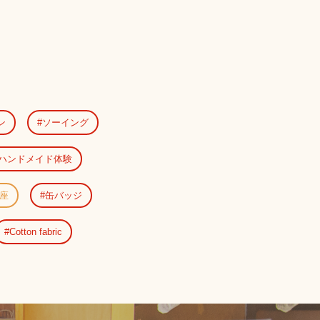
ン
ソーイング
ハンドメイド体験
座
缶バッジ
Cotton fabric