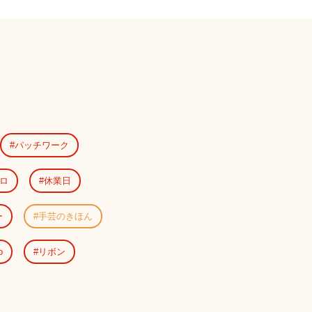
パッチワーク
ロ
休業日
ー
手芸のきほん
o
リボン