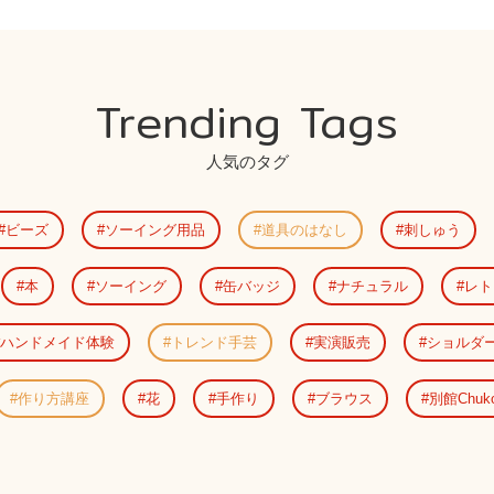
Trending Tags
人気のタグ
ビーズ
ソーイング用品
道具のはなし
刺しゅう
本
ソーイング
缶バッジ
ナチュラル
レト
ハンドメイド体験
トレンド手芸
実演販売
ショルダ
作り方講座
花
手作り
ブラウス
別館Chuk