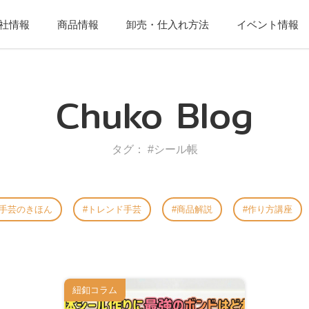
社情報
商品情報
卸売・仕入れ方法
イベント情報
Chuko Blog
タグ： #シール帳
手芸のきほん
トレンド手芸
商品解説
作り方講座
紐釦コラム