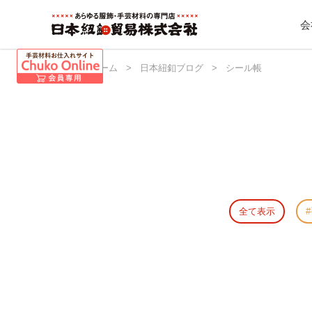
会
日本紐釦 ホーム
>
日本紐釦ブログ
>
シール帳
全て表示