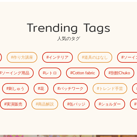
Trending Tags
人気のタグ
作り方講座
インテリア
道具のはなし
ソーイ
ソーイング用品
レトロ
Cotton fabric
別館Chuko
刺しゅう
花
パッチワーク
トレンド手芸
実演販売
商品解説
缶バッジ
ショルダー