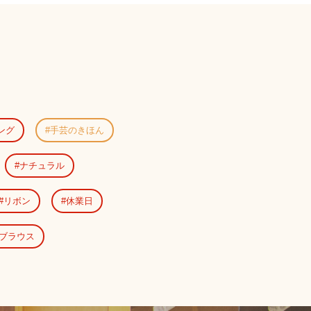
ング
手芸のきほん
ナチュラル
リボン
休業日
ブラウス