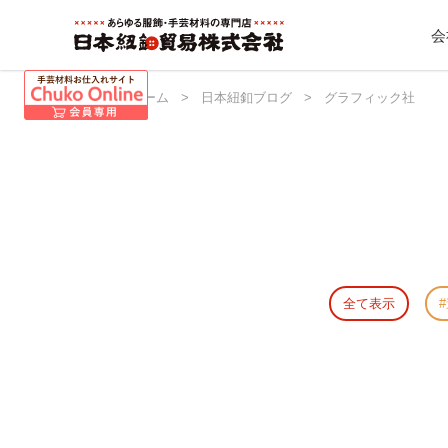
会
日本紐釦 ホーム
>
日本紐釦ブログ
>
グラフィック社
全て表示