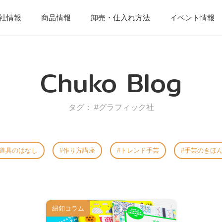
社情報
商品情報
卸売・仕入れ方法
イベント情報
Chuko Blog
タグ： #グラフィック社
道具のはなし
作り方講座
トレンド手芸
手芸のきほ
紐釦コラム