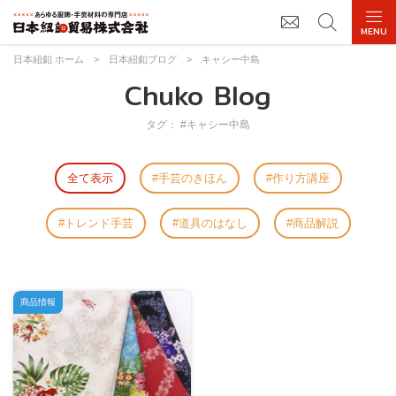
日本紐釦 ホーム
>
日本紐釦ブログ
>
キャシー中島
Chuko Blog
タグ： #キャシー中島
全て表示
手芸のきほん
作り方講座
トレンド手芸
道具のはなし
商品解説
商品情報