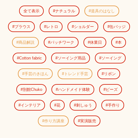
全て表示
ナチュラル
道具のはなし
ブラウス
レトロ
ショルダー
缶バッジ
商品解説
パッチワーク
休業日
本
Cotton fabric
ソーイング用品
ソーイング
手芸のきほん
トレンド手芸
リボン
別館Chuko
ハンドメイド体験
ビーズ
インテリア
花
刺しゅう
手作り
作り方講座
実演販売