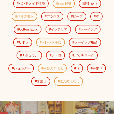
ハンドメイド体験
商品解説
刺しゅう
作り方講座
ブラウス
ビーズ
本
Cotton fabric
インテリア
ソーイング
リボン
トレンド手芸
ソーイング用品
ナチュラル
レトロ
パッチワーク
ショルダー
手芸のきほん
花
手作り
休業日
道具のはなし