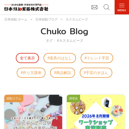
日本紐釦 ホーム
>
日本紐釦ブログ
>
カスタムビーズ
Chuko Blog
タグ： #カスタムビーズ
全て表示
道具のはなし
トレンド手芸
作り方講座
商品解説
手芸のきほん
紐釦コラム
講習会