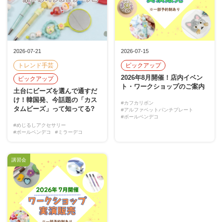
2026-07-21
2026-07-15
トレンド手芸
ピックアップ
2026年8月開催！店内イベン
ピックアップ
ト・ワークショップのご案内
土台にビーズを選んで通すだ
け！韓国発、今話題の「カス
#カフカリボン
タムビーズ」って知ってる?
#アルファベットパンチプレート
#ボールペンデコ
#めじるしアクセサリー
#ボールペンデコ
#ミラーデコ
講習会