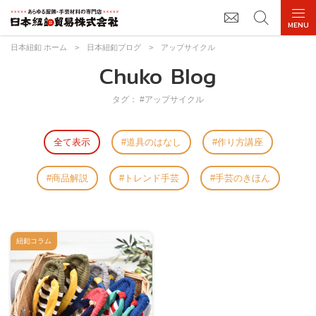
日本紐釦 ホーム
>
日本紐釦ブログ
>
アップサイクル
Chuko Blog
タグ： #アップサイクル
全て表示
道具のはなし
作り方講座
商品解説
トレンド手芸
手芸のきほん
紐釦コラム