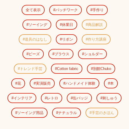
全て表示
パッチワーク
手作り
ソーイング
休業日
商品解説
道具のはなし
リボン
作り方講座
ビーズ
ブラウス
ショルダー
トレンド手芸
Cotton fabric
別館Chuko
花
実演販売
ハンドメイド体験
本
インテリア
レトロ
缶バッジ
刺しゅう
ソーイング用品
ナチュラル
手芸のきほん