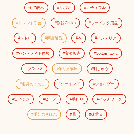
全て表示
リボン
ナチュラル
トレンド手芸
別館Chuko
ソーイング用品
レトロ
商品解説
本
インテリア
ハンドメイド体験
実演販売
Cotton fabric
ブラウス
作り方講座
刺しゅう
道具のはなし
ソーイング
ショルダー
缶バッジ
ビーズ
手作り
パッチワーク
手芸のきほん
花
休業日