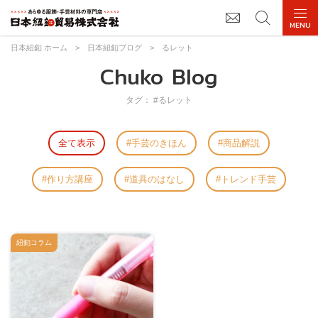
日本紐釦 ホーム
>
日本紐釦ブログ
>
るレット
Chuko Blog
タグ： #るレット
全て表示
手芸のきほん
商品解説
作り方講座
道具のはなし
トレンド手芸
紐釦コラム