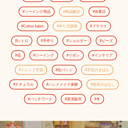
ソーイング用品
商品解説
休業日
Cotton fabric
作り方講座
ブラウス
レトロ
手作り
ショルダー
ビーズ
花
ソーイング
リボン
インテリア
トレンド手芸
缶バッジ
手芸のきほん
ナチュラル
ハンドメイド体験
道具のはなし
パッチワーク
実演販売
本