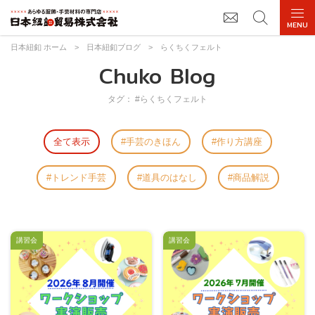
日本紐釦 ホーム
>
日本紐釦ブログ
>
らくちくフェルト
Chuko Blog
タグ： #らくちくフェルト
全て表示
手芸のきほん
作り方講座
トレンド手芸
道具のはなし
商品解説
講習会
講習会