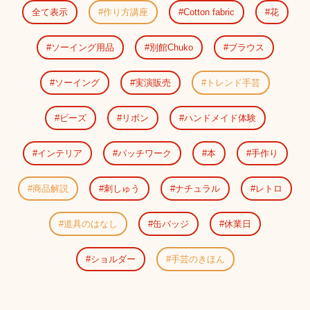
全て表示
作り方講座
Cotton fabric
花
ソーイング用品
別館Chuko
ブラウス
ソーイング
実演販売
トレンド手芸
ビーズ
リボン
ハンドメイド体験
インテリア
パッチワーク
本
手作り
商品解説
刺しゅう
ナチュラル
レトロ
道具のはなし
缶バッジ
休業日
ショルダー
手芸のきほん