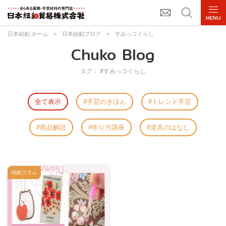
日本紐釦 ホーム
>
日本紐釦ブログ
>
すみっコぐらし
Chuko Blog
タグ： #すみっコぐらし
全て表示
手芸のきほん
トレンド手芸
商品解説
作り方講座
道具のはなし
紐釦コラム