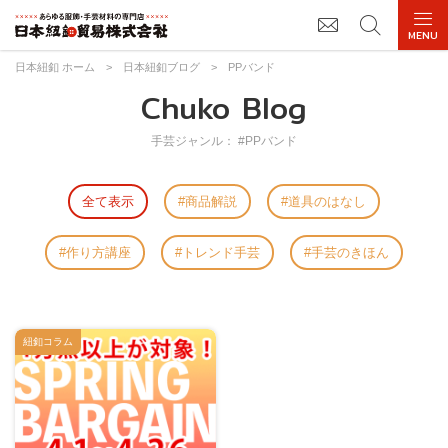
日本紐釦 ホーム
>
日本紐釦ブログ
>
PPバンド
Chuko Blog
手芸ジャンル： #PPバンド
全て表示
商品解説
道具のはなし
作り方講座
トレンド手芸
手芸のきほん
紐釦コラム