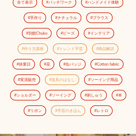
全て表示
パッチワーク
ハンドメイド体験
手作り
ナチュラル
ブラウス
別館Chuko
ビーズ
インテリア
作り方講座
トレンド手芸
商品解説
休業日
花
缶バッジ
Cotton fabric
実演販売
道具のはなし
ソーイング用品
ショルダー
ソーイング
刺しゅう
本
リボン
手芸のきほん
レトロ