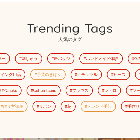
Trending Tags
人気のタグ
ダー
刺しゅう
缶バッジ
ハンドメイド体験
休
ーイング用品
手芸のきほん
ナチュラル
ビーズ
別館Chuko
Cotton fabric
ブラウス
レトロ
ソ
作り方講座
リボン
花
トレンド手芸
手作り