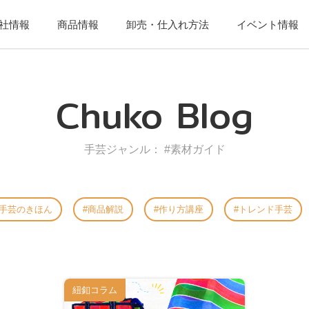
社情報
商品情報
卸売・仕入れ方法
イベント情報
Chuko Blog
手芸ジャンル： #素材ガイド
手芸のきほん
商品解説
作り方講座
トレンド手芸
紐釦コラム