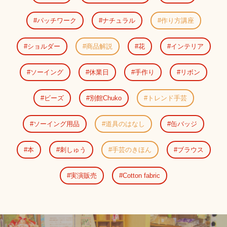
パッチワーク
ナチュラル
作り方講座
ショルダー
商品解説
花
インテリア
ソーイング
休業日
手作り
リボン
ビーズ
別館Chuko
トレンド手芸
ソーイング用品
道具のはなし
缶バッジ
本
刺しゅう
手芸のきほん
ブラウス
実演販売
Cotton fabric