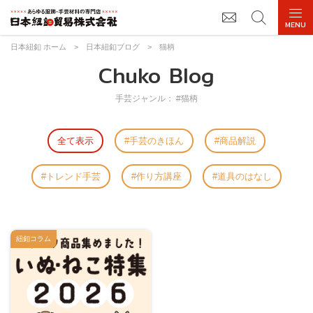
日本紐釦 ホーム
>
日本紐釦ブログ
>
猫柄
Chuko Blog
手芸ジャンル： #猫柄
全て表示
手芸のきほん
商品解説
トレンド手芸
作り方講座
道具のはなし
紐釦コラム