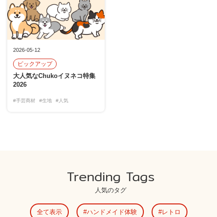
2026-05-12
ピックアップ
大人気なChukoイヌネコ特集
2026
#手芸商材
#生地
#人気
Trending Tags
人気のタグ
全て表示
ハンドメイド体験
レトロ