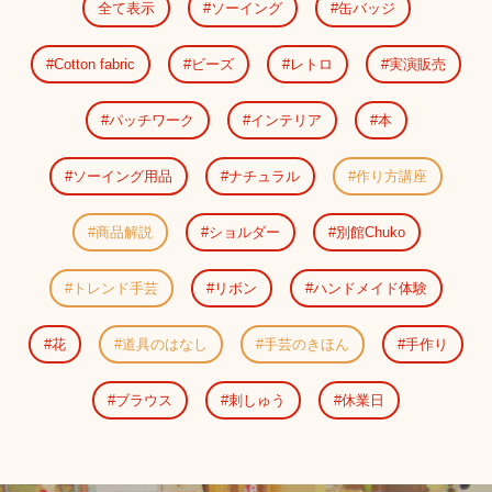
全て表示
ソーイング
缶バッジ
Cotton fabric
ビーズ
レトロ
実演販売
パッチワーク
インテリア
本
ソーイング用品
ナチュラル
作り方講座
商品解説
ショルダー
別館Chuko
トレンド手芸
リボン
ハンドメイド体験
花
道具のはなし
手芸のきほん
手作り
ブラウス
刺しゅう
休業日