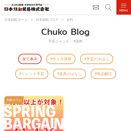
日本紐釦 ホーム
>
日本紐釦ブログ
>
染料
Chuko Blog
手芸ジャンル： #染料
全て表示
作り方講座
手芸のきほん
トレンド手芸
道具のはなし
商品解説
紐釦コラム