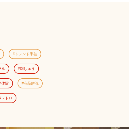
トレンド手芸
ラル
刺しゅう
ド体験
商品解説
レトロ