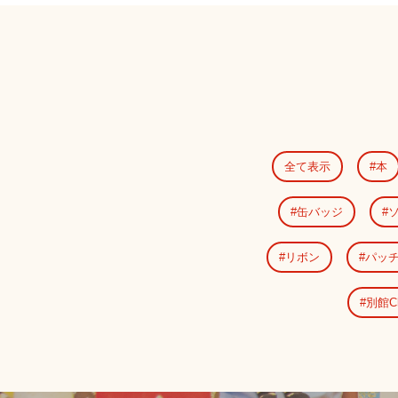
全て表示
本
缶バッジ
リボン
パッ
別館Ch