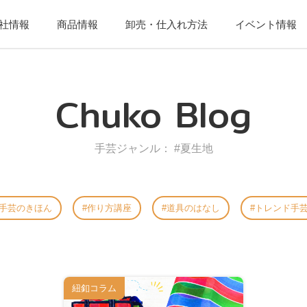
社情報
商品情報
卸売・仕入れ方法
イベント情報
Chuko Blog
手芸ジャンル： #夏生地
手芸のきほん
作り方講座
道具のはなし
トレンド手
紐釦コラム