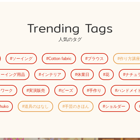
Trending Tags
人気のタグ
ソーイング
Cotton fabric
ブラウス
作り方講座
ソーイング用品
インテリア
休業日
花
ナチュ
チワーク
実演販売
ビーズ
手作り
ハンドメイ
uko
道具のはなし
手芸のきほん
ショルダー