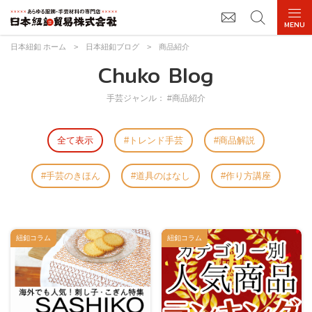
日本紐釦 ホーム
>
日本紐釦ブログ
>
商品紹介
Chuko Blog
手芸ジャンル： #商品紹介
全て表示
トレンド手芸
商品解説
手芸のきほん
道具のはなし
作り方講座
紐釦コラム
紐釦コラム