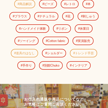
商品解説
ビーズ
レトロ
本
ブラウス
ナチュラル
花
刺しゅう
ハンドメイド体験
リボン
休業日
ソーイング
Cotton fabric
実演販売
道具のはなし
ショルダー
トレンド手芸
手作り
別館Chuko
インテリア
お仕入れ通販や商品についてなど
お気軽にご質問ご相談ください。