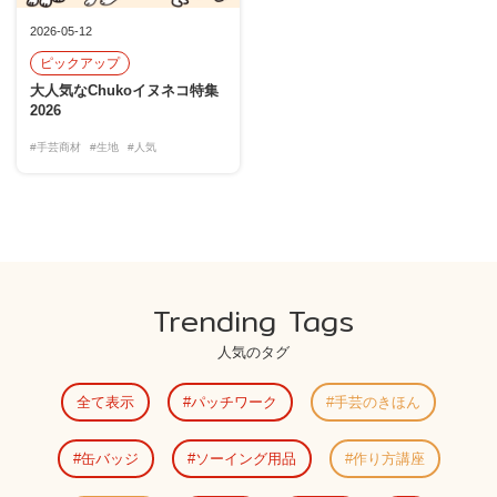
2026-05-12
ピックアップ
大人気なChukoイヌネコ特集
2026
#手芸商材
#生地
#人気
Trending Tags
人気のタグ
全て表示
パッチワーク
手芸のきほん
缶バッジ
ソーイング用品
作り方講座