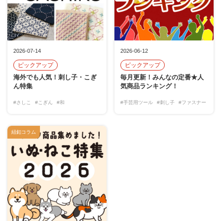
2026-07-14
2026-06-12
ピックアップ
ピックアップ
海外でも人気！刺し子・こぎ
毎月更新！みんなの定番★人
ん特集
気商品ランキング！
#さしこ
#こぎん
#和
#手芸用ツール
#刺し子
#ファスナー
紐釦コラム