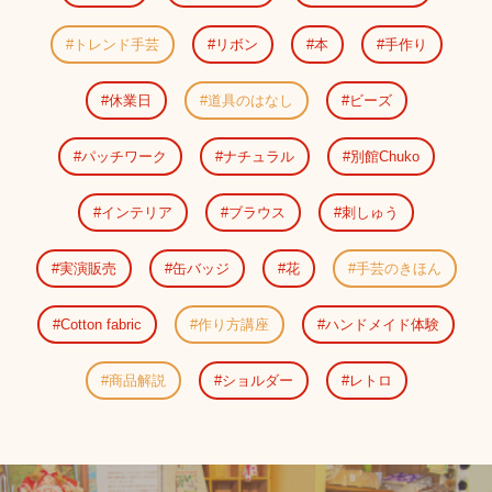
トレンド手芸
リボン
本
手作り
休業日
道具のはなし
ビーズ
パッチワーク
ナチュラル
別館Chuko
インテリア
ブラウス
刺しゅう
実演販売
缶バッジ
花
手芸のきほん
Cotton fabric
作り方講座
ハンドメイド体験
商品解説
ショルダー
レトロ