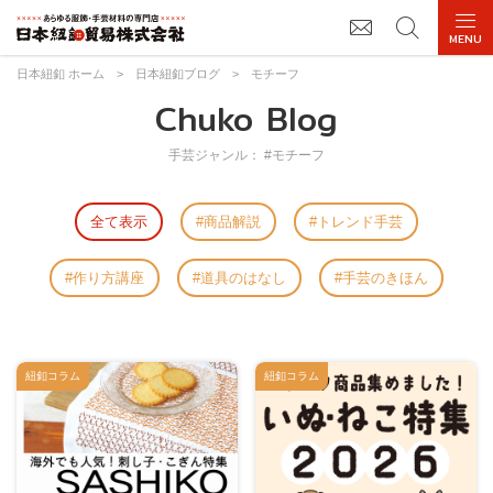
日本紐釦 ホーム
>
日本紐釦ブログ
>
モチーフ
Chuko Blog
手芸ジャンル： #モチーフ
全て表示
商品解説
トレンド手芸
作り方講座
道具のはなし
手芸のきほん
紐釦コラム
紐釦コラム