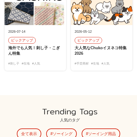
2026-07-14
2026-05-12
ピックアップ
ピックアップ
海外でも人気！刺し子・こぎ
大人気なChukoイヌネコ特集
ん特集
2026
#刺し子
#生地
#人気
#手芸商材
#生地
#人気
Trending Tags
人気のタグ
全て表示
ソーイング
ソーイング用品