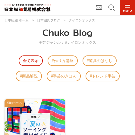
日本紐釦 ホーム
>
日本紐釦ブログ
>
ナイロンオックス
Chuko Blog
手芸ジャンル： #ナイロンオックス
全て表示
作り方講座
道具のはなし
商品解説
手芸のきほん
トレンド手芸
紐釦コラム