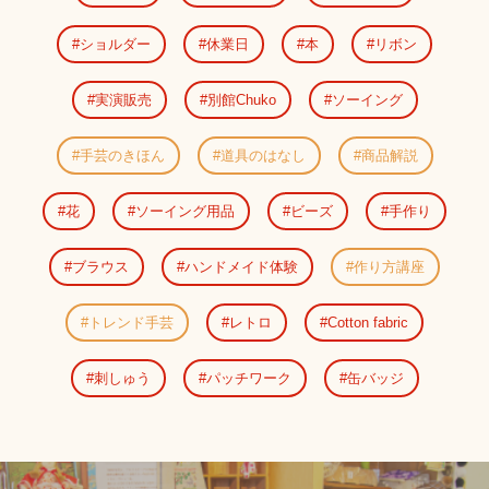
ショルダー
休業日
本
リボン
実演販売
別館Chuko
ソーイング
手芸のきほん
道具のはなし
商品解説
花
ソーイング用品
ビーズ
手作り
ブラウス
ハンドメイド体験
作り方講座
トレンド手芸
レトロ
Cotton fabric
刺しゅう
パッチワーク
缶バッジ