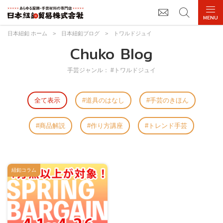
日本紐釦 ホーム
>
日本紐釦ブログ
>
トワルドジュイ
Chuko Blog
手芸ジャンル： #トワルドジュイ
全て表示
道具のはなし
手芸のきほん
商品解説
作り方講座
トレンド手芸
紐釦コラム