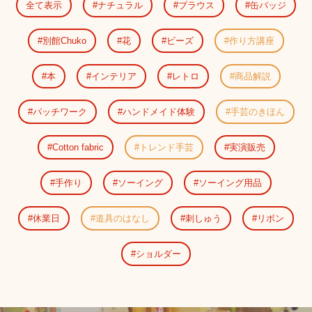
全て表示
ナチュラル
ブラウス
缶バッジ
別館Chuko
花
ビーズ
作り方講座
本
インテリア
レトロ
商品解説
パッチワーク
ハンドメイド体験
手芸のきほん
Cotton fabric
トレンド手芸
実演販売
手作り
ソーイング
ソーイング用品
休業日
道具のはなし
刺しゅう
リボン
ショルダー