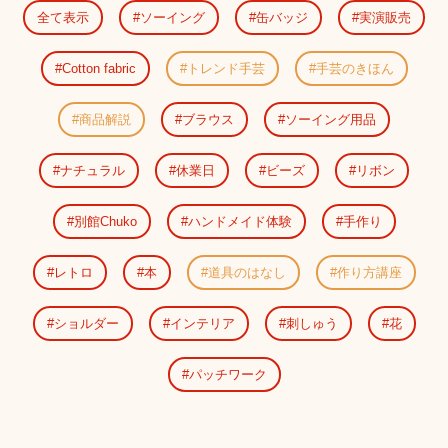
全て表示
ソーイング
缶バッジ
実演販売
Cotton fabric
トレンド手芸
手芸のきほん
商品解説
ブラウス
ソーイング用品
ナチュラル
休業日
ビーズ
リボン
別館Chuko
ハンドメイド体験
手作り
レトロ
本
道具のはなし
作り方講座
ショルダー
インテリア
刺しゅう
花
パッチワーク