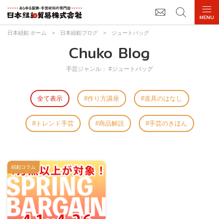
日本紐釦 ホーム
>
日本紐釦ブログ
>
ジュートバッグ
Chuko Blog
手芸ジャンル： #ジュートバッグ
全て表示
作り方講座
道具のはなし
トレンド手芸
商品解説
手芸のきほん
紐釦コラム