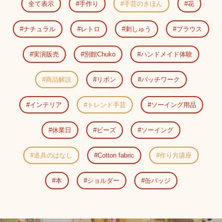
全て表示
手作り
手芸のきほん
花
ナチュラル
レトロ
刺しゅう
ブラウス
実演販売
別館Chuko
ハンドメイド体験
商品解説
リボン
パッチワーク
インテリア
トレンド手芸
ソーイング用品
休業日
ビーズ
ソーイング
道具のはなし
Cotton fabric
作り方講座
本
ショルダー
缶バッジ