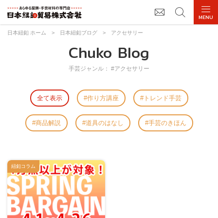
日本紐釦 ホーム
>
日本紐釦ブログ
>
アクセサリー
Chuko Blog
手芸ジャンル： #アクセサリー
全て表示
作り方講座
トレンド手芸
商品解説
道具のはなし
手芸のきほん
紐釦コラム